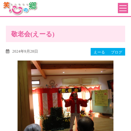
敬老会(えーる)
2024年9月28日
えーる
ブログ