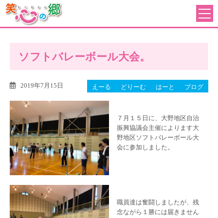
ソフトバレーボール大会。
2019年7月15日
えーる
どりーむ
はーと
ブログ
７月１５日に、大野地区自治
振興協議会主催によります大
野地区ソフトバレーボール大
会に参加しました。
職員達は奮闘しましたが、残
念ながら１勝には届きません