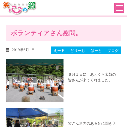
ボランティアさん慰問。
2019年6月1日
えーる
どりーむ
はーと
ブログ
６月１日に、あわくら太鼓の
皆さんが来てくれました。
皆さん迫力のある音に聞き入