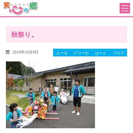
秋祭り。
2016年10月9日
えーる
どりーむ
はーと
ブログ