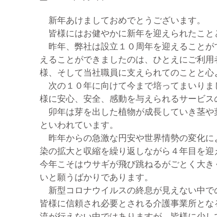
新年あけましておめでとうございます。
皆様にはお健やかに新年を迎えられたこと
昨年、弊社は設立１０周年を迎えることが
えることができましたのは、ひとえにご利用
様、そして当社職員に支えられてのことと心
次の１０年に向けて今まで培ってまいりま
様に安心、安全、感動を与えられるサービス
卯年は芽を出した植物が成長していき茎や
といわれています。
昨年からの急激な円安や世界情勢の変化に
染の拡大と収縮を繰り返しながら４年目を迎
今年こそはウサギが飛び跳ねるがごとく大き
いと願うばかりであります。
新型コロナウイルスの終息が見えない中で
皆様に信頼され必要とされる介護事業所とな
流が行えない中ではありますが、皆様に少し